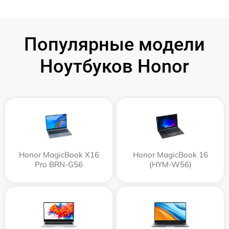
Популярные модели
Ноутбуков Honor
Honor MagicBook X16
Honor MagicBook 16
Pro BRN-G56
(HYM-W56)