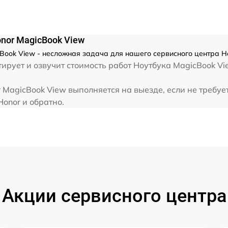
от 80 мин
от 80 мин
nor MagicBook View
Book View - несложная задача для нашего сервисного центра Ho
рует и озвучит стоимость работ Ноутбука MagicBook Vie
от 70 мин
MagicBook View выполняется на выезде, если не требуе
от 60 мин
Honor и обратно.
от 40 мин
от 60 мин
от 120 мин
Акции сервисного центра