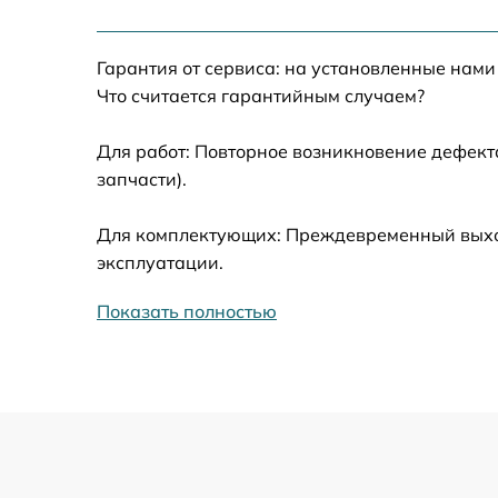
Замена жесткого диска
Гарантия от сервиса: на установленные нами
Установка драйверов
Что считается гарантийным случаем?
Замена вебкамеры
Для работ: Повторное возникновение дефект
запчасти).
Ремонт петель крышки
Для комплектующих: Преждевременный выход
Настройка Wi-Fi
эксплуатации.
Показать полностью
Замена контроллера питания
Замена тачпада
Замена корпуса