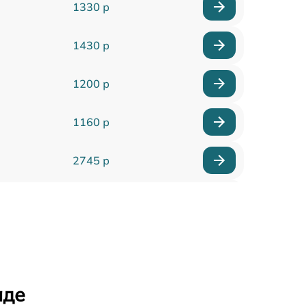
1330 р
1430 р
1200 р
1160 р
2745 р
1745 р
2100 р
3000 р
аде