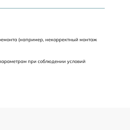
1250 р
1225 р
1740 р
 ремонта (например, некорректный монтаж
990 р
 параметрам при соблюдении условий
1530 р
1490 р
1660 р
890 р