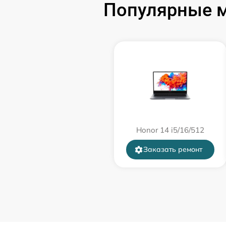
Замена разъёмов (HDMI, DVI, Дисплей
Популярные м
порта)
Замена USB порта
Замена звуковой карты
Замена микрофона
Замена оперативной памяти
Honor 14 i5/16/512
Заказать ремонт
Замена системы охлаждения
Замена термопасты
Замена шлейфа матрицы