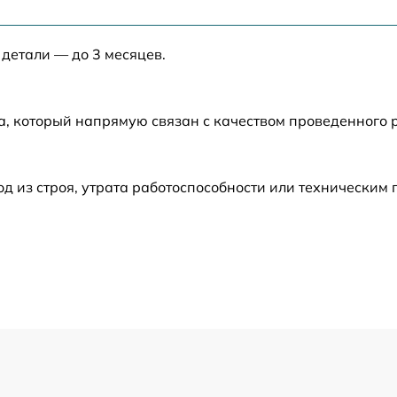
от 50 мин
 детали — до 3 месяцев.
от 30 мин
от 40 мин
а, который напрямую связан с качеством проведенного
от 50 мин
 из строя, утрата работоспособности или техническим
от 40 мин
от 120 мин
от 60 мин
от 60 мин