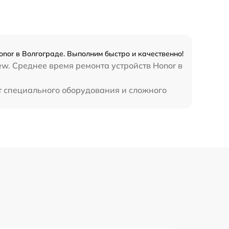
1645 р
2600 р
nor в Волгограде. Выполним быстро и качественно!
w. Среднее время ремонта устройств Honor в
990 р
т специального оборудования и сложного
990 р
890 р
1490 р
3900 р