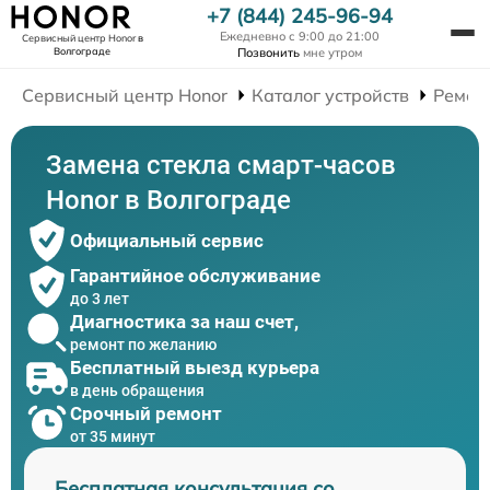
+7 (844) 245-96-94
Ежедневно с 9:00 до 21:00
Сервисный центр Honor
в
Волгограде
Позвонить
мне утром
Сервисный центр Honor
Каталог устройств
Ремон
Замена стекла смарт-часов
Honor в Волгограде
Официальный сервис
Гарантийное обслуживание
до 3 лет
Диагностика за наш счет,
ремонт по желанию
Бесплатный выезд курьера
в день обращения
Срочный ремонт
от 35 минут
Бесплатная консультация со