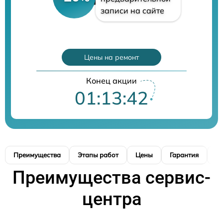
записи на сайте
Цены на ремонт
Конец акции
01:13:41
Преимущества
Этапы работ
Цены
Гарантия
М
Преимущества сервис-
центра